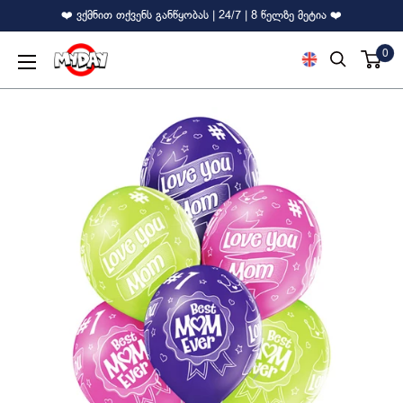
❤️ ვქმნით თქვენს განწყობას | 24/7 | 8 წელზე მეტია ❤️
0
MyDay