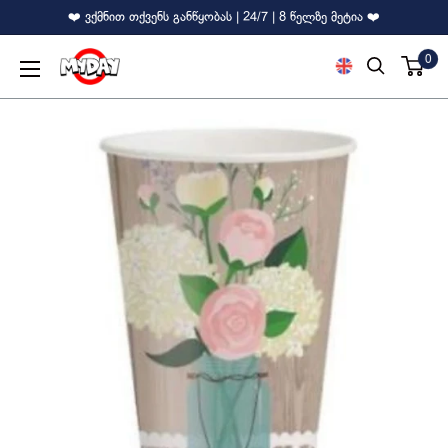
❤️ ვქმნით თქვენს განწყობას | 24/7 | 8 წელზე მეტია ❤️
0
MyDay