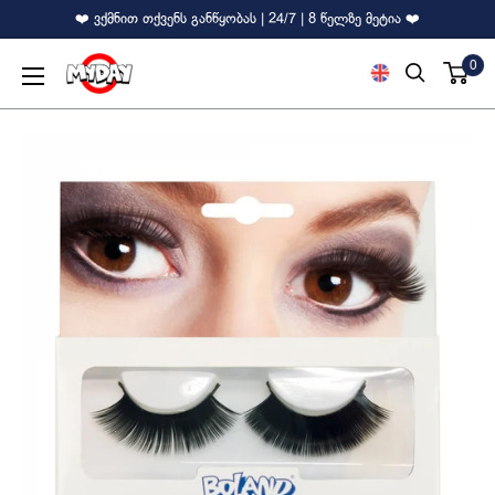
❤️ ვქმნით თქვენს განწყობას | 24/7 | 8 წელზე მეტია ❤️
0
MyDay