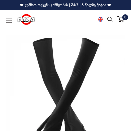
❤️ ვქმნით თქვენს განწყობას | 24/7 | 8 წელზე მეტია ❤️
0
MyDay