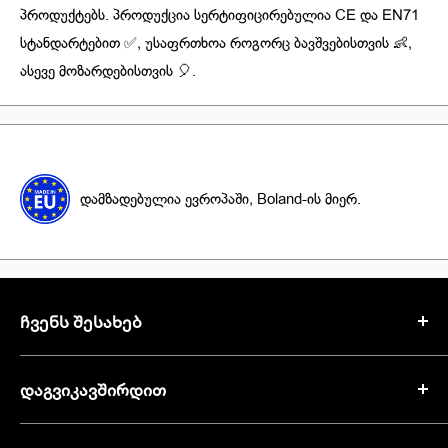
პროდუქტებს. პროდუქცია სერტიფიცირებულია CE და EN71
სტანდარტებით ✅, უსაფრთხოა როგორც ბავშვებისთვის 👶,
ასევე მოზარდებისთვის 🎈.
დამზადებულია ევროპაში, Boland-ის მიერ.
ᲩᲕᲔᲜᲡ ᲨᲔᲡᲐᲮᲔᲑ
MyDay-ში გვჯერა, რომ ცხოვრება სავსეა მომენტებით,
ᲓᲐᲒᲕᲘᲙᲐᲕᲨᲘᲠᲓᲘᲗ
რომელიც აღნიშვნას იმსახურებს 🥳. ჩვენი მიზანია,
თქვენთვის განსაკუთრებული მომენტები დაუვიწყარ
📍
თბილისი, ლადო კავსაძის ქუჩა #3
მოგონებად ვაქციოთ.