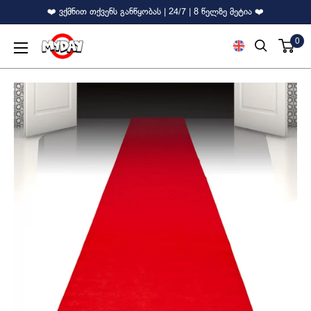
❤️ ვქმნით თქვენს განწყობას | 24/7 | 8 წელზე მეტია ❤️
0
MyDay