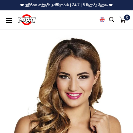
❤️ ვქმნით თქვენს განწყობას | 24/7 | 8 წელზე მეტია ❤️
0
MyDay