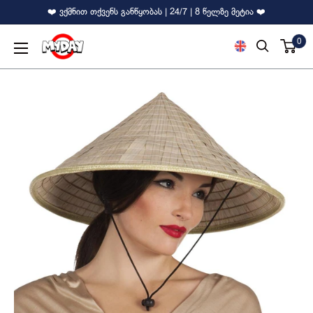
❤️ ვქმნით თქვენს განწყობას | 24/7 | 8 წელზე მეტია ❤️
0
MyDay