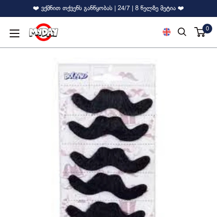
❤️ ვქმნით თქვენს განწყობას | 24/7 | 8 წელზე მეტია ❤️
0
MyDay